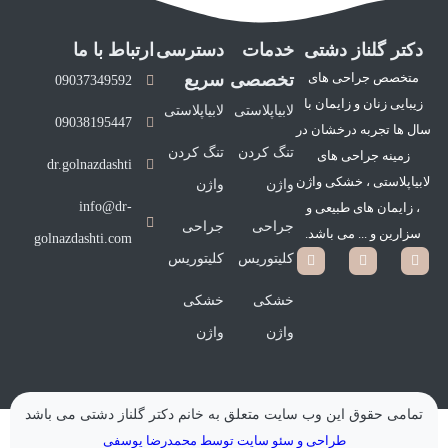
دکتر گلناز دشتی
خدمات
دسترسی
ارتباط با ما
متخصص جراحی های
تخصصی
سریع
09037349592
زیبایی زنان و زایمان با
لابیاپلاستی
لابیاپلاستی
09038195447
سال ها تجربه درخشان در
تنگ کردن
تنگ کردن
زمینه جراحی های
dr.golnazdashti
لابیاپلاستی ، خشکی واژن
واژن
واژن
info@dr-
، زایمان های طبیعی و
جراحی
جراحی
سزارین و ... می باشد.
golnazdashti.com
کلیتوریس
کلیتوریس
خشکی
خشکی
واژن
واژن
تمامی حقوق این وب سایت متعلق به خانم دکتر گلناز دشتی می باشد
طراحی و سئو سایت توسط محمدرضا یوسفی