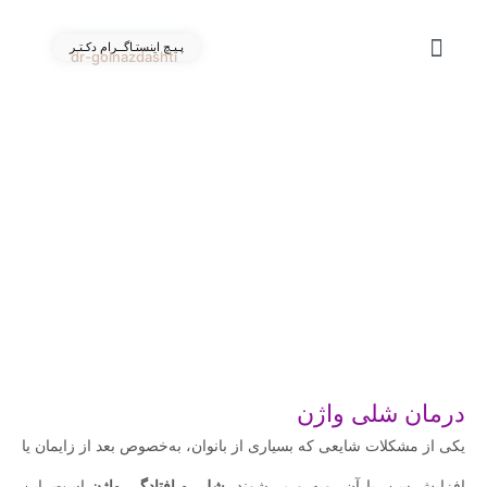
پـیـچ اینستـاگــرام دکـتـر
dr-golnazdashti
درباره ما
تماس با ما
گالری ویدئو
دکتر گلناز دشتی
خدمات زیبایی
خدمات درمانی و بارداری
درمان شلی واژن
یکی از مشکلات شایعی که بسیاری از بانوان، به‌خصوص بعد از زایمان یا
افزایش سن، با آن روبه‌رو می‌شوند،
شلی و افتادگی واژن
است. این