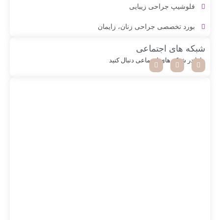
فلوشیپ جراحی زیبایی
بورد تخصصی جراحی زنان، زایمان
شبکه های اجتماعی
مارا در شبکه های اجتماعی دنبال کنید
مــتـخـصـص
تــنـگ کـــردن واژن