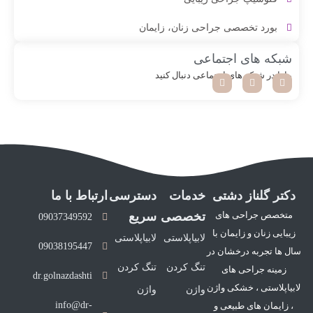
بورد تخصصی جراحی زنان، زایمان
شبکه های اجتماعی
مارا در شبکه های اجتماعی دنبال کنید
مــتـخـصـص
تــنـگ کـــردن واژن
دکتر گلناز دشتی
خدمات
دسترسی
ارتباط با ما
متخصص جراحی های
تخصصی
سریع
09037349592
زیبایی زنان و زایمان با
لابیاپلاستی
لابیاپلاستی
09038195447
سال ها تجربه درخشان در
تنگ کردن
تنگ کردن
زمینه جراحی های
dr.golnazdashti
لابیاپلاستی ، خشکی واژن
واژن
واژن
info@dr-
، زایمان های طبیعی و