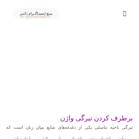
پـیـچ اینستـاگــرام دکـتـر
dr-golnazdashti
درباره ما
تماس با ما
گالری ویدئو
دکتر گلناز دشتی
خدمات زیبایی
خدمات درمانی و بارداری
برطرف کردن تیرگی واژن
تیرگی ناحیه تناسلی یکی از دغدغه‌های شایع میان زنان است که
می‌تواند بر اعتماد به‌نفس، احساس زیبایی و کیفیت روابط زناشویی