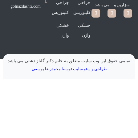
جراحی
جراحی
سزارین و ... می باشد.
golnazdashti.com
کلیتوریس
کلیتوریس
خشکی
خشکی
واژن
واژن
تمامی حقوق این وب سایت متعلق به خانم دکتر گلناز دشتی می باشد
طراحی و سئو سایت توسط محمدرضا یوسفی